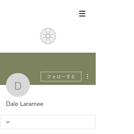
その他
フォローする
Dale Laramee
Dale Laramee