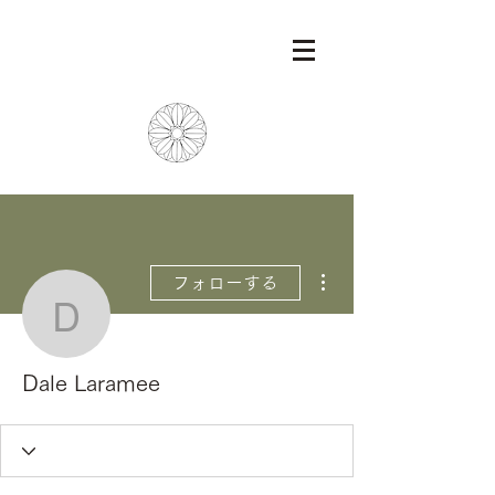
その他
フォローする
Dale Laramee
Dale Laramee